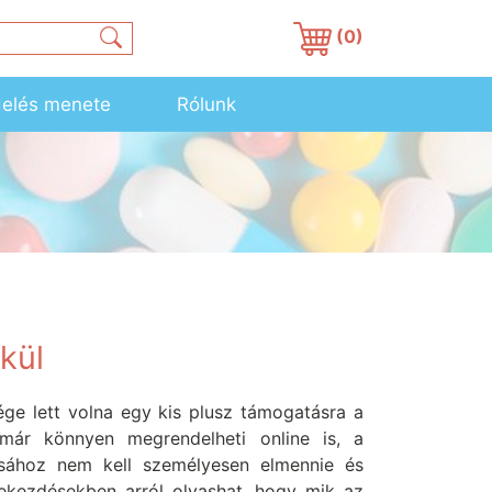
(0)
elés menete
Rólunk
kül
ge lett volna egy kis plusz támogatásra a
már könnyen megrendelheti online is, a
sához nem kell személyesen elmennie és
ekezdésekben arról olvashat, hogy mik az