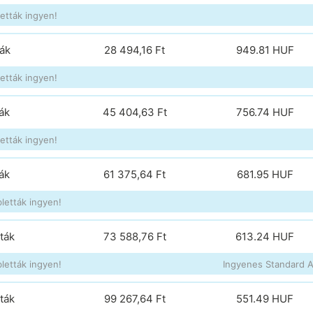
etták ingyen!
ták
28 494,16 Ft
949.81
HUF
etták ingyen!
ák
45 404,63 Ft
756.74
HUF
etták ingyen!
ák
61 375,64 Ft
681.95
HUF
letták ingyen!
ták
73 588,76 Ft
613.24
HUF
letták ingyen!
Ingyenes Standard Ai
ták
99 267,64 Ft
551.49
HUF