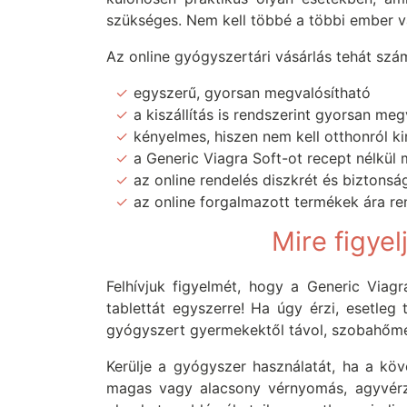
szükséges. Nem kell többé a többi ember v
Az online gyógyszertári vásárlás tehát szá
egyszerű, gyorsan megvalósítható
a kiszállítás is rendszerint gyorsan meg
kényelmes, hiszen nem kell otthonról k
a Generic Viagra Soft-ot recept nélkül
az online rendelés diszkrét és biztonsá
az online forgalmazott termékek ára re
Mire figye
Felhívjuk figyelmét, hogy a Generic Via
tablettát egyszerre! Ha úgy érzi, esetleg
gyógyszert gyermekektől távol, szobahőmérs
Kerülje a gyógyszer használatát, ha a kö
magas vagy alacsony vérnyomás, agyvérzé