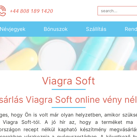
Névjegyek
Bónuszok
Szállítás
Rend
Viagra Soft
sárlás Viagra Soft online vény nél
ges, hogy Ön is volt már olyan helyzetben, amikor szüksé
c Viagra Soft-tól. A jó hír az, hogy a terméket ma 
országon recept nélkül kapható készítmény megvásárlá
sorokban várakoznia a gyógyszertárban. A következő b