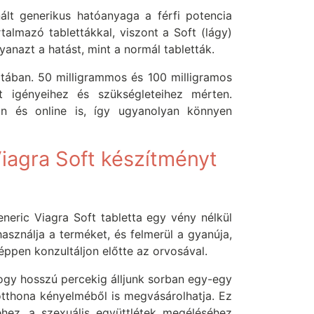
nált generikus hatóanyaga a férfi potencia
talmazó tablettákkal, viszont a Soft (lágy)
yanazt a hatást, mint a normál tabletták.
atában. 50 milligrammos és 100 milligramos
t igényeihez és szükségleteihez mérten.
n és online is, így ugyanolyan könnyen
iagra Soft készítményt
eric Viagra Soft tabletta egy vény nélkül
sználja a terméket, és felmerül a gyanúja,
ppen konzultáljon előtte az orvosával.
hogy hosszú percekig álljunk sorban egy-egy
otthona kényelméből is megvásárolhatja. Ez
éhez, a szexuális együttlétek megéléséhez