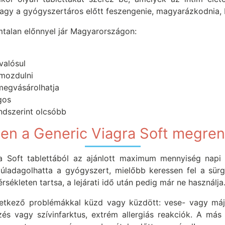
agy a gyógyszertáros előtt feszengenie, magyarázkodnia, b
mtalan előnnyel jár Magyarországon:
valósul
imozdulni
 megvásárolhatja
gos
ndszerint olcsóbb
ljen a Generic Viagra Soft megre
gra Soft tablettából az ajánlott maximum mennyiség napi
 túladagolhatta a gyógyszert, mielőbb keressen fel a sür
ékleten tartsa, a lejárati idő után pedig már ne használja
vetkező problémákkal küzd vagy küzdött: vese- vagy máje
s vagy szívinfarktus, extrém allergiás reakciók. A más 