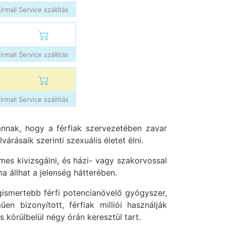
rmail Service szállítás
rmail Service szállítás
rmail Service szállítás
annak, hogy a férfiak szervezetében zavar
ásaik szerinti szexuális életet élni.
mes kivizsgálni, és házi- vagy szakorvossal
a állhat a jelenség hátterében.
gismertebb férfi potencianövelő gyógyszer,
n bizonyított, férfiak milliói használják
s körülbelül négy órán keresztül tart.