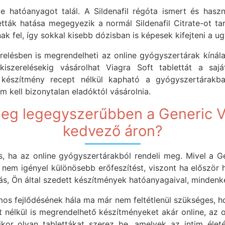
te hatóanyagot talál. A Sildenafil régóta ismert és hasz
letták hatása megegyezik a normál Sildenafil Citrate-ot tar
k fel, így sokkal kisebb dózisban is képesek kifejteni a ug
relésben is megrendelheti az online gyógyszertárak kínál
zerelésekig vásárolhat Viagra Soft tablettát a sajá
készítmény recept nélkül kapható a gyógyszertárakba
m kell bizonytalan eladóktól vásárolnia.
eg legegyszerűbben a Generic V
kedvező áron?
 ha az online gyógyszertárakból rendeli meg. Mivel a Gen
em igényel különösebb erőfeszítést, viszont ha először ha
s, Ön által szedett készítmények hatóanyagaival, mindenké
mos fejlődésének hála ma már nem feltétlenül szükséges, 
t nélkül is megrendelhető készítményeket akár online, az 
kor olyan tablettákat szerez be, amelyek az intim élet