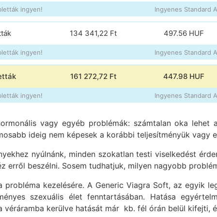
letták ingyen!
Ingyenes Standard Ai
tták
134 341,22 Ft
497.56
HUF
letták ingyen!
Ingyenes Standard Ai
etták
161 272,72 Ft
447.98
HUF
letták ingyen!
Ingyenes Standard Ai
, hormonális vagy egyéb problémák: számtalan oka lehet 
osabb ideig nem képesek a korábbi teljesítményük vagy elvár
yekhez nyúlnánk, minden szokatlan testi viselkedést érde
éz erről beszélni. Sosem tudhatjuk, milyen nagyobb problém
probléma kezelésére. A Generic Viagra Soft, az egyik le
nyes szexuális élet fenntartásában. Hatása egyértelműe
a véráramba kerülve hatását már kb. fél órán belül kifejti, é