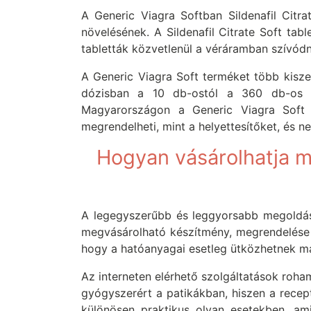
A Generic Viagra Softban Sildenafil Citra
növelésének. A Sildenafil Citrate Soft tab
tabletták közvetlenül a véráramban szívódna
A Generic Viagra Soft terméket több kisze
dózisban a 10 db-ostól a 360 db-os kis
Magyarországon a Generic Viagra Soft 
megrendelheti, mint a helyettesítőket, és ne
Hogyan vásárolhatja m
A legegyszerűbb és leggyorsabb megoldás,
megvásárolható készítmény, megrendelése n
hogy a hatóanyagai esetleg ütközhetnek má
Az interneten elérhető szolgáltatások roha
gyógyszerért a patikákban, hiszen a recep
különösen praktikus olyan esetekben, ami