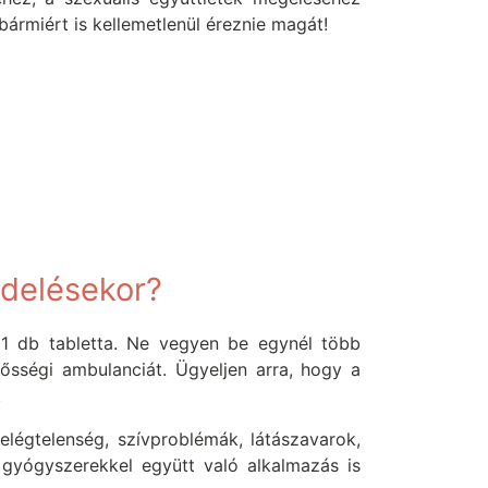
ármiért is kellemetlenül éreznie magát!
ndelésekor?
 1 db tabletta. Ne vegyen be egynél több
gősségi ambulanciát. Ügyeljen arra, hogy a
.
légtelenség, szívproblémák, látászavarok,
gyógyszerekkel együtt való alkalmazás is