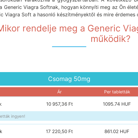
 a Generic Viagra Softnak, hogyan könnyíti meg az Ön élet
ic Viagra Soft a hasonló készítményektől és mire érdemes o
Mikor rendelje meg a Generic Via
működik?
Csomag
50mg
Ár
Per tabletták
k
10 957,36 Ft
1095.74
HUF
etták ingyen!
k
17 220,50 Ft
861.02
HUF