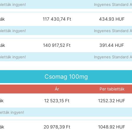
letták ingyen!
Ingyenes Standard Ai
ták
117 430,74 Ft
434.93
HUF
letták ingyen!
Ingyenes Standard Ai
ták
140 917,52 Ft
391.44
HUF
letták ingyen!
Ingyenes Standard Ai
Csomag
100mg
Ár
Per tabletták
ák
12 523,15 Ft
1252.32
HUF
etták ingyen!
ák
20 978,39 Ft
1048.92
HUF