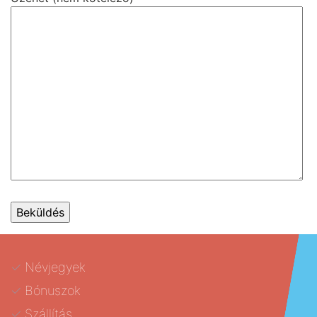
Névjegyek
Bónuszok
Szállítás