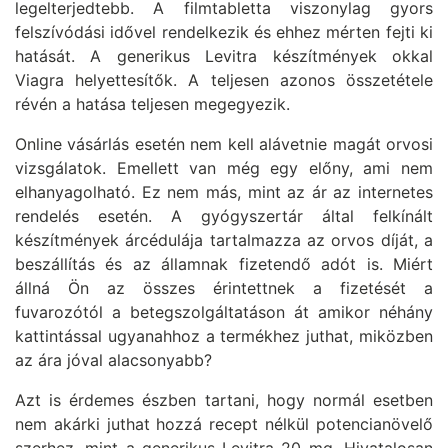
legelterjedtebb. A filmtabletta viszonylag gyors
felszívódási idővel rendelkezik és ehhez mérten fejti ki
hatását. A generikus Levitra készítmények okkal
Viagra helyettesítők. A teljesen azonos összetétele
révén a hatása teljesen megegyezik.
Online vásárlás esetén nem kell alávetnie magát orvosi
vizsgálatok. Emellett van még egy előny, ami nem
elhanyagolható. Ez nem más, mint az ár az internetes
rendelés esetén. A gyógyszertár által felkínált
készítmények árcédulája tartalmazza az orvos díját, a
beszállítás és az államnak fizetendő adót is. Miért
állná Ön az összes érintettnek a fizetését a
fuvarozótól a betegszolgáltatáson át amikor néhány
kattintással ugyanahhoz a termékhez juthat, miközben
az ára jóval alacsonyabb?
Azt is érdemes észben tartani, hogy normál esetben
nem akárki juthat hozzá recept nélkül potencianövelő