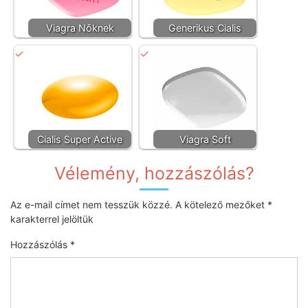
Viagra Nőknek
Generikus Cialis
Cialis Super Active
Viagra Soft
Vélemény, hozzászólás?
Az e-mail címet nem tesszük közzé.
A kötelező mezőket
*
karakterrel jelöltük
Hozzászólás
*