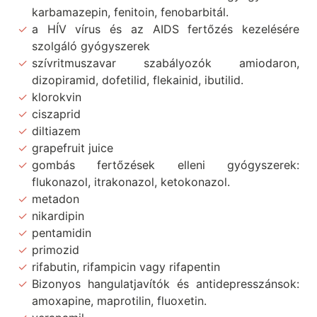
karbamazepin, fenitoin, fenobarbitál.
a HÍV vírus és az AIDS fertőzés kezelésére
szolgáló gyógyszerek
szívritmuszavar szabályozók amiodaron,
dizopiramid, dofetilid, flekainid, ibutilid.
klorokvin
ciszaprid
diltiazem
grapefruit juice
gombás fertőzések elleni gyógyszerek:
flukonazol, itrakonazol, ketokonazol.
metadon
nikardipin
pentamidin
primozid
rifabutin, rifampicin vagy rifapentin
Bizonyos hangulatjavítók és antidepresszánsok:
amoxapine, maprotilin, fluoxetin.