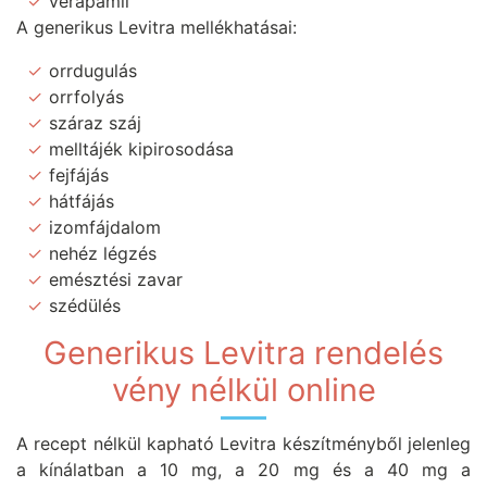
verapamil
A generikus Levitra mellékhatásai:
orrdugulás
orrfolyás
száraz száj
melltájék kipirosodása
fejfájás
hátfájás
izomfájdalom
nehéz légzés
emésztési zavar
szédülés
Generikus Levitra rendelés
vény nélkül online
A recept nélkül kapható Levitra készítményből jelenleg
a kínálatban a 10 mg, a 20 mg és a 40 mg a