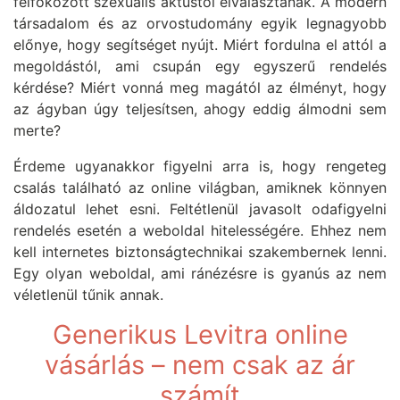
felfokozott szexuális aktustól elválasztanak. A modern
társadalom és az orvostudomány egyik legnagyobb
előnye, hogy segítséget nyújt. Miért fordulna el attól a
megoldástól, ami csupán egy egyszerű rendelés
kérdése? Miért vonná meg magától az élményt, hogy
az ágyban úgy teljesítsen, ahogy eddig álmodni sem
merte?
Érdeme ugyanakkor figyelni arra is, hogy rengeteg
csalás található az online világban, amiknek könnyen
áldozatul lehet esni. Feltétlenül javasolt odafigyelni
rendelés esetén a weboldal hitelességére. Ehhez nem
kell internetes biztonságtechnikai szakembernek lenni.
Egy olyan weboldal, ami ránézésre is gyanús az nem
véletlenül tűnik annak.
Generikus Levitra online
vásárlás – nem csak az ár
számít