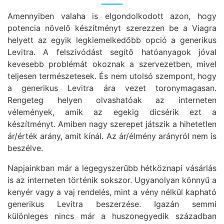
Amennyiben valaha is elgondolkodott azon, hogy
potencia növelő készítményt szerezzen be a Viagra
helyett az egyik legkiemelkedőbb opció a generikus
Levitra. A felszívódást segítő hatóanyagok jóval
kevesebb problémát okoznak a szervezetben, mivel
teljesen természetesek. És nem utolsó szempont, hogy
a generikus Levitra ára vezet toronymagasan.
Rengeteg helyen olvashatóak az interneten
vélemények, amik az egekig dicsérik ezt a
készítményt. Amiben nagy szerepet játszik a hihetetlen
ár/érték arány, amit kínál. Az ár/élmény arányról nem is
beszélve.
Napjainkban már a legegyszerűbb hétköznapi vásárlás
is az interneten történik sokszor. Ugyanolyan könnyű a
kenyér vagy a vaj rendelés, mint a vény nélkül kapható
generikus Levitra beszerzése. Igazán semmi
különleges nincs már a huszonegyedik században