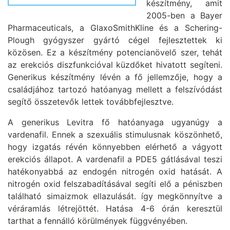
készítmény, amit
2005-ben a Bayer
Pharmaceuticals, a GlaxoSmithKline és a Schering-
Plough gyógyszer gyártó cégel fejlesztettek ki
közösen. Ez a készítmény potencianövelő szer, tehát
az erekciós diszfunkcióval küzdőket hivatott segíteni.
Generikus készítmény lévén a fő jellemzője, hogy a
családjához tartozó hatóanyag mellett a felszívódást
segítő összetevők lettek továbbfejlesztve.
A generikus Levitra fő hatóanyaga ugyanúgy a
vardenafil. Ennek a szexuális stimulusnak köszönhető,
hogy izgatás révén könnyebben elérhető a vágyott
erekciós állapot. A vardenafil a PDE5 gátlásával teszi
hatékonyabbá az endogén nitrogén oxid hatását. A
nitrogén oxid felszabadításával segíti elő a péniszben
található simaizmok ellazulását. így megkönnyítve a
véráramlás létrejöttét. Hatása 4-6 órán keresztül
tarthat a fennálló körülmények függvényében.