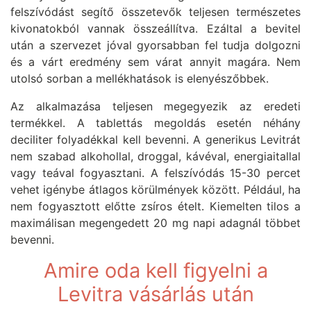
felszívódást segítő összetevők teljesen természetes
kivonatokból vannak összeállítva. Ezáltal a bevitel
után a szervezet jóval gyorsabban fel tudja dolgozni
és a várt eredmény sem várat annyit magára. Nem
utolsó sorban a mellékhatások is elenyészőbbek.
Az alkalmazása teljesen megegyezik az eredeti
termékkel. A tablettás megoldás esetén néhány
deciliter folyadékkal kell bevenni. A generikus Levitrát
nem szabad alkohollal, droggal, kávéval, energiaitallal
vagy teával fogyasztani. A felszívódás 15-30 percet
vehet igénybe átlagos körülmények között. Például, ha
nem fogyasztott előtte zsíros ételt. Kiemelten tilos a
maximálisan megengedett 20 mg napi adagnál többet
bevenni.
Amire oda kell figyelni a
Levitra vásárlás után