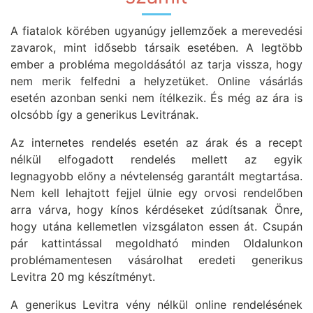
A fiatalok körében ugyanúgy jellemzőek a merevedési
zavarok, mint idősebb társaik esetében. A legtöbb
ember a probléma megoldásától az tarja vissza, hogy
nem merik felfedni a helyzetüket. Online vásárlás
esetén azonban senki nem ítélkezik. És még az ára is
olcsóbb így a generikus Levitrának.
Az internetes rendelés esetén az árak és a recept
nélkül elfogadott rendelés mellett az egyik
legnagyobb előny a névtelenség garantált megtartása.
Nem kell lehajtott fejjel ülnie egy orvosi rendelőben
arra várva, hogy kínos kérdéseket zúdítsanak Önre,
hogy utána kellemetlen vizsgálaton essen át. Csupán
pár kattintással megoldható minden Oldalunkon
problémamentesen vásárolhat eredeti generikus
Levitra 20 mg készítményt.
A generikus Levitra vény nélkül online rendelésének