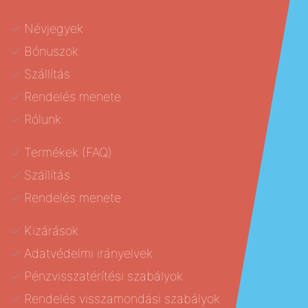
Névjegyek
Bónuszok
Szállítás
Rendelés menete
Rólunk
Termékek (FAQ)
Szállítás
Rendelés menete
Kizárások
Adatvédelmi irányelvek
Pénzvisszatérítési szabályok
Rendelés visszamondási szabályok