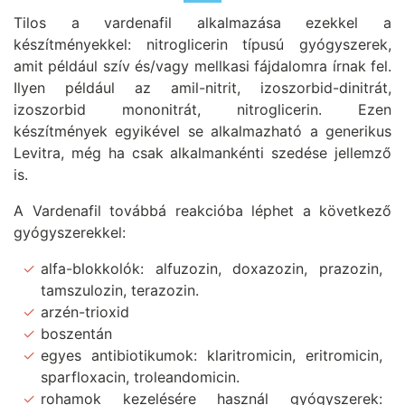
Tilos a vardenafil alkalmazása ezekkel a
készítményekkel: nitroglicerin típusú gyógyszerek,
amit például szív és/vagy mellkasi fájdalomra írnak fel.
Ilyen például az amil-nitrit, izoszorbid-dinitrát,
izoszorbid mononitrát, nitroglicerin. Ezen
készítmények egyikével se alkalmazható a generikus
Levitra, még ha csak alkalmankénti szedése jellemző
is.
A Vardenafil továbbá reakcióba léphet a következő
gyógyszerekkel:
alfa-blokkolók: alfuzozin, doxazozin, prazozin,
tamszulozin, terazozin.
arzén-trioxid
boszentán
egyes antibiotikumok: klaritromicin, eritromicin,
sparfloxacin, troleandomicin.
rohamok kezelésére használ gyógyszerek: