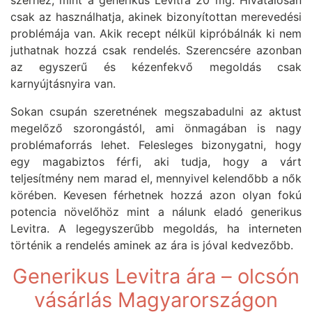
szerhez, mint a generikus Levitra 20 mg. Hivatalosan
csak az használhatja, akinek bizonyítottan merevedési
problémája van. Akik recept nélkül kipróbálnák ki nem
juthatnak hozzá csak rendelés. Szerencsére azonban
az egyszerű és kézenfekvő megoldás csak
karnyújtásnyira van.
Sokan csupán szeretnének megszabadulni az aktust
megelőző szorongástól, ami önmagában is nagy
problémaforrás lehet. Felesleges bizonygatni, hogy
egy magabiztos férfi, aki tudja, hogy a várt
teljesítmény nem marad el, mennyivel kelendőbb a nők
körében. Kevesen férhetnek hozzá azon olyan fokú
potencia növelőhöz mint a nálunk eladó generikus
Levitra. A legegyszerűbb megoldás, ha interneten
történik a rendelés aminek az ára is jóval kedvezőbb.
Generikus Levitra ára – olcsón
vásárlás Magyarországon