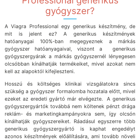
Professional generikus
gyógyszer?
A Viagra Professional egy generikus készítmény, de
mit is jelent ez? A generikus készítmények
hatóanyagai 100%-ban megegyeznek a márkás
gyógyszer hatóanyagaival, viszont a generikus
gyógyszergyárak a márkás gyógyszernél lényegesen
olcsóbban kínálhatják termékeiket, mivel azokat nem
kell az alapoktól kifejleszteni.
Hosszú és költséges klinikai vizsgálatokra sincs
szükség a gyógyszer formalomba hozatala előtt, mivel
ezeket az eredeti gyártó már elvégezte. A generikus
gyógyszergyártók továbbá nem költenek pénzt drága
reklám- és marketingkampányokra sem, így olcsón
kínálhatják gyógyszereiket. Ráadásul egyszerre több
generikus gyógyszergyártó is kaphat engedélyt
azonos készítmények előállítására, ami tovább növeli