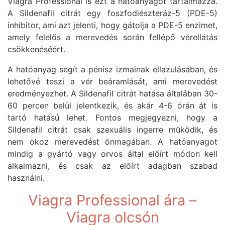
Viagra Professional is ezt a hatóanyagot tartalmazza.
A Sildenafil citrát egy foszfodiészteráz-5 (PDE-5)
inhibitor, ami azt jelenti, hogy gátolja a PDE-5 enzimet,
amely felelős a merevedés során fellépő vérellátás
csökkenéséért.
A hatóanyag segít a pénisz izmainak ellazulásában, és
lehetővé teszi a vér beáramlását, ami merevedést
eredményezhet. A Sildenafil citrát hatása általában 30-
60 percen belül jelentkezik, és akár 4-6 órán át is
tartó hatású lehet. Fontos megjegyezni, hogy a
Sildenafil citrát csak szexuális ingerre működik, és
nem okoz merevedést önmagában. A hatóanyagot
mindig a gyártó vagy orvos által előírt módon kell
alkalmazni, és csak az előírt adagban szabad
használni.
Viagra Professional ára –
Viagra olcsón