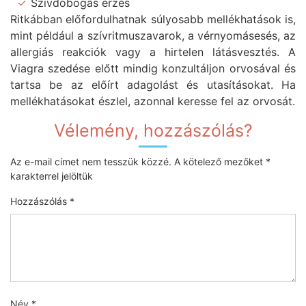
Szívdobogás érzés
Ritkábban előfordulhatnak súlyosabb mellékhatások is,
mint például a szívritmuszavarok, a vérnyomásesés, az
allergiás reakciók vagy a hirtelen látásvesztés. A
Viagra szedése előtt mindig konzultáljon orvosával és
tartsa be az előírt adagolást és utasításokat. Ha
mellékhatásokat észlel, azonnal keresse fel az orvosát.
Vélemény, hozzászólás?
Az e-mail címet nem tesszük közzé.
A kötelező mezőket
*
karakterrel jelöltük
Hozzászólás
*
Név
*