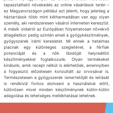
tapasztalható növekedés az online vásárlások terén –
ez Magyarországon például azt jelenti, hogy jelenleg a
háztartások több mint kétharmadában van egy olyan
személy, aki rendszeresen vásárol interneten keresztül.
A másik oldalról az Európában folyamatosan növekvő
átlagéletkor pedig szintén emeli a gyógykészítmények,
gyógyszerek iránti keresletet. Mi ennek a hatalmas
piacnak egy különleges szegletével, a férfiak
potenciáját és a nők libidóját helyreállító
készítményekkel foglalkozunk. Olyan termékeket
kínálunk, amik recept nélkül is elérhetőek, amennyiben
a fogyasztó előzetesen konzultált az orvosával is.
Természetesen a gyógyszerek ismertetőjét és leírását
is rendkívül fontos elolvasni a használatuk előtt,
különösen mivel minden készítménynek külön-külön
adagolása és lehetséges mellékhatásai lehetnek.