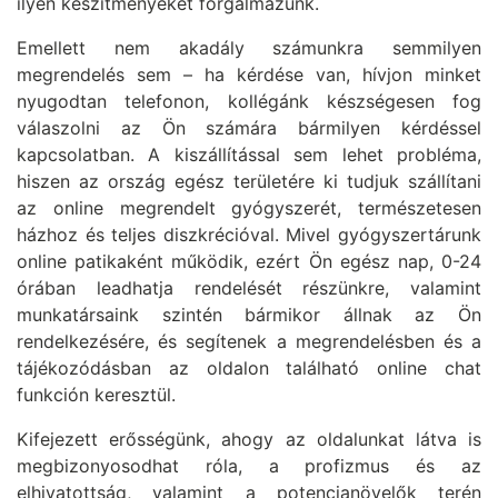
ilyen készítményeket forgalmazunk.
Emellett nem akadály számunkra semmilyen
megrendelés sem – ha kérdése van, hívjon minket
nyugodtan telefonon, kollégánk készségesen fog
válaszolni az Ön számára bármilyen kérdéssel
kapcsolatban. A kiszállítással sem lehet probléma,
hiszen az ország egész területére ki tudjuk szállítani
az online megrendelt gyógyszerét, természetesen
házhoz és teljes diszkrécióval. Mivel gyógyszertárunk
online patikaként működik, ezért Ön egész nap, 0-24
órában leadhatja rendelését részünkre, valamint
munkatársaink szintén bármikor állnak az Ön
rendelkezésére, és segítenek a megrendelésben és a
tájékozódásban az oldalon található online chat
funkción keresztül.
Kifejezett erősségünk, ahogy az oldalunkat látva is
megbizonyosodhat róla, a profizmus és az
elhivatottság, valamint a potencianövelők terén