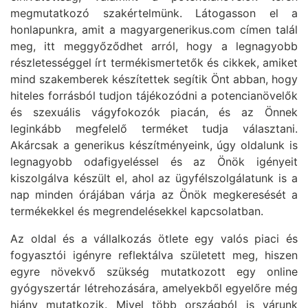
megmutatkozó szakértelmünk. Látogasson el a
honlapunkra, amit a magyargenerikus.com címen talál
meg, itt meggyőződhet arról, hogy a legnagyobb
részletességgel írt termékismertetők és cikkek, amiket
mind szakemberek készítettek segítik Önt abban, hogy
hiteles forrásból tudjon tájékozódni a potencianövelők
és szexuális vágyfokozók piacán, és az Önnek
leginkább megfelelő terméket tudja választani.
Akárcsak a generikus készítményeink, úgy oldalunk is
legnagyobb odafigyeléssel és az Önök igényeit
kiszolgálva készült el, ahol az ügyfélszolgálatunk is a
nap minden órájában várja az Önök megkeresését a
termékekkel és megrendelésekkel kapcsolatban.
Az oldal és a vállalkozás ötlete egy valós piaci és
fogyasztói igényre reflektálva született meg, hiszen
egyre növekvő szükség mutatkozott egy online
gyógyszertár létrehozására, amelyekből egyelőre még
hiány mutatkozik. Mivel több országból is várunk