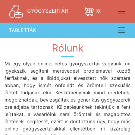
GYÓGYSZERTÁR
(0)
TABLETTÁK
Rólunk
Mi egy olyan online, netes gyógyszertár vagyunk, mi
igyekszik segíteni merevedési problémával küzdő
férfiaknak, és a libidójukat elvesztett nők számára
abban, hogy ismét önfeledt és örömteli szexuális
életet tudjanak élni. Készítményeink mind eredetiek,
megbízhatóak, bevizsgáltak és generikus gyógyszerek
családjába tartoznak. Küldetésünknek tekintjük a fent
leírtakat, a vásárlóink nemi örömteli és magabiztos
életének segítését, ezért is döntöttünk úgy, hogy más
online gyógyszertárakkal ellentétben mi kizárólag