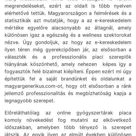
megrendeléseket, ezért az oldalt is több nyelven
elérhetővé tettük. Magyarországon a felmérések és a
statisztikák azt mutatják, hogy a az e-kereskedelem
mértéke egyelőre alacsonyabb az átlagnál, amely
különösen igaz a egészség és a wellness szektorokat
nézve. Úgy gondoljuk, az hogy az e-kereskedelem
ilyen téren még gyerekcipőben jár, az elsősorban a
választék és a professzionális piaci szereplők
hiányának köszönhető, amely nehezen képes így a
fogyasztók felé bizalmat kiépíteni. Éppen ezért mi úgy
építettük fel a saját brandünket és oldalunkat a
magyargenerikus.com-ot, hogy ott elsősorban a ránk
jellemző professzionalitás és megbízhatóság kapja a
legnagyobb szerepet.
Előreláthatólag az online gyógyszertárak piaca
komoly növekedést fog mutatni az elkövetkező
időszakban, amelyben több tényező is szerepet
játszik. Az egyik ilyen az elmúlt években különösen