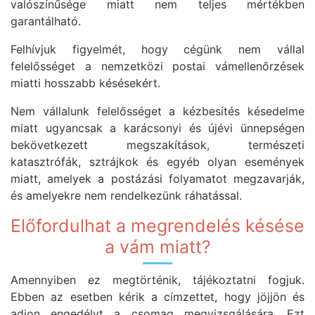
valószínűsége miatt nem teljes mértékben
garantálható.
Felhívjuk figyelmét, hogy cégünk nem vállal
felelősséget a nemzetközi postai vámellenőrzések
miatti hosszabb késésekért.
Nem vállalunk felelősséget a kézbesítés késedelme
miatt ugyancsak a karácsonyi és újévi ünnepségen
bekövetkezett megszakítások, természeti
katasztrófák, sztrájkok és egyéb olyan események
miatt, amelyek a postázási folyamatot megzavarják,
és amelyekre nem rendelkezünk ráhatással.
Előfordulhat a megrendelés késése
a vám miatt?
Amennyiben ez megtörténik, tájékoztatni fogjuk.
Ebben az esetben kérik a címzettet, hogy jöjjön és
adjon engedélyt a csomag megvizsgálására. Ezt