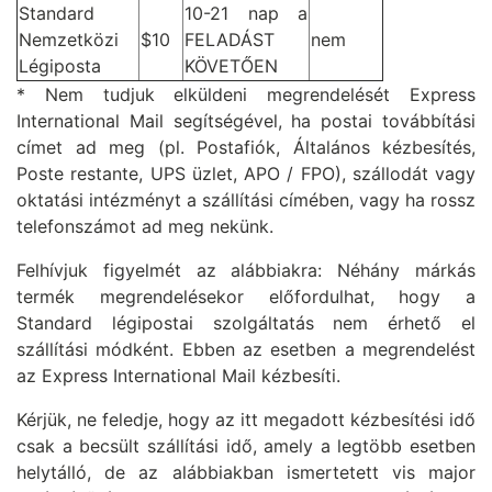
Standard
10-21 nap a
Nemzetközi
$10
FELADÁST
nem
Légiposta
KÖVETŐEN
* Nem tudjuk elküldeni megrendelését Express
International Mail segítségével, ha postai továbbítási
címet ad meg (pl. Postafiók, Általános kézbesítés,
Poste restante, UPS üzlet, APO / FPO), szállodát vagy
oktatási intézményt a szállítási címében, vagy ha rossz
telefonszámot ad meg nekünk.
Felhívjuk figyelmét az alábbiakra: Néhány márkás
termék megrendelésekor előfordulhat, hogy a
Standard légipostai szolgáltatás nem érhető el
szállítási módként. Ebben az esetben a megrendelést
az Express International Mail kézbesíti.
Kérjük, ne feledje, hogy az itt megadott kézbesítési idő
csak a becsült szállítási idő, amely a legtöbb esetben
helytálló, de az alábbiakban ismertetett vis major