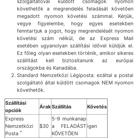
szolgáltatóval küldött csomagok nyomon
követhetők a megrendelés feladását követően
megadott nyomon követési számmal. Kérjük,
vegye figyelembe, hogy egyes esetekben
fenntartjuk a jogot, hogy megrendelését nyomon
követési szám nélkül, de az Express Mail
esetében ugyanolyan szállítási idővel küldjük el.
Ez főleg olyan esetekben történik, amikor sikeres
szállítást kell biztosítanunk az európai
országokba és Kanadába.
Standard Nemzetközi Légiposta: ezáltal a postai
szolgáltató által küldött csomagok NEM nyomon
követhetők.
Szállítási
Árak
Szállítás
Követés
opciók
Express
5-9 munkanap
Nemzetközi
$30
a FELADÁST
igen
*
Posta
KÖVETŐEN